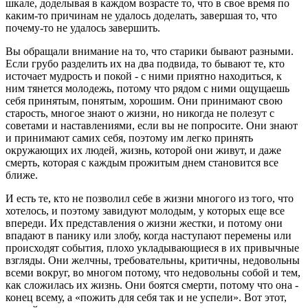
шкале, доделывая в каждом возрасте то, что в свое время по
каким-то причинам не удалось доделать, завершая то, что
почему-то не удалось завершить.
Вы обращали внимание на то, что старики бывают разными.
Если грубо разделить их на два подвида, то бывают те, кто
источает мудрость и покой - с ними приятно находиться, к
ним тянется молодежь, потому что рядом с ними ощущаешь
себя принятым, понятым, хорошим. Они принимают свою
старость, многое знают о жизни, но никогда не полезут с
советами и наставлениями, если вы не попросите. Они знают
и принимают самих себя, поэтому им легко принять
окружающих их людей, жизнь, которой они живут, и даже
смерть, которая с каждым прожитым днем становится все
ближе.
И есть те, кто не позволил себе в жизни многого из того, что
хотелось, и поэтому завидуют молодым, у которых еще все
впереди. Их представления о жизни жестки, и потому они
впадают в панику или злобу, когда наступают перемены или
происходят события, плохо укладывающиеся в их привычные
взгляды. Они желчны, требовательны, критичны, недовольны
всеми вокруг, во многом потому, что недовольны собой и тем,
как сложилась их жизнь. Они боятся смерти, потому что она -
конец всему, а «пожить для себя так и не успели». Вот этот,