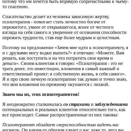
потому что им хочется быть впрямую сопричастными к чьему-
то спасению.
Спасательство делает из человека зависимую жертву,
психотерапия - помогает стать личностно богаче от
пережитого, умнее от открывшегося, яснее от честного
взгляда на себя самого и увереннее от осознания способности
пережить трудности, став еще более мудрым и целостным.
Поэтому на предложение «Зачем мне идти к психотерапевту, я
и с друзьями могу водки выпить?» я отвечаю: «Можете. Вам
решать, как поступить и на что потратить свое время и
деньги». Своим клиентам я говорю: «Психотерапия - это не
трата денег, это инвестиции, вложения в самый важный и
ответственный проект: в собственную жизнь, в себя самого».
Я и про свою личную психотерапию так думаю и точно знаю,
что мои вложения по-прежнему окупаются с лихвой.
Знаем мы их, этих психотерапевтов!
Я неоднократно сталкивалась
со
страхами
и
заблуждениями
потенциальных и реальных клиентов относительно того, как
все происходит. Самые распространенные из них таковы:
Психотерапевт обладает сверхспособностью видеть вас
насквозь.
Он каким-то образом узнает о вас даже то, чего вы