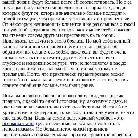
вашей жизни будут больше всего ей соответствовать. Но с ее
помощью вы узнаете о многочисленных вариантах, среди
которых будут те, которые значительно больше подходят к
новой ситуации, чем прежние, устоявшиеся и проверенные.
От некоторых начинающих клиентов я не раз слышала о такой
популярной «страшилке»: психотерапия может тебя поменять,
ты станешь совсем другим и престанешь быть собой.
Признаюсь, когда-то и я этого боялась. Но мой собственный
клиентский и психотерапевтический опыт говорит об
обратном: вы останетесь собой, даже если вы будете очень
сильно желать стать кем-то другим. Есть что-то очень
глубокое и неизменное внутри, что не поменяется в вас до
конца вашей жизни, сколько бы усилий вы к этому не
прилагали. Но то, что практически гарантировано может
произойти с вами на встречах с психологом - это то, что вы
станете собой еще больше, чем были ранее.
Пока вы росли и взрослели, люди вокруг видели вас, как
правило, с какой-то одной стороны, ну максимум с двух, и
очень скоро вы сами стали считать себя таким. И если б не
кризис и не психотерапия, то вы могли так и не узнать, на что
еще способны. Ведь на самом деле, каждый человек - это
огромный мир
, целая вселенная, огромная, необъятная,
непознаваемая. Но большинство людей привыкли
воспринимать себя маленьким городом, крохотной деревней,