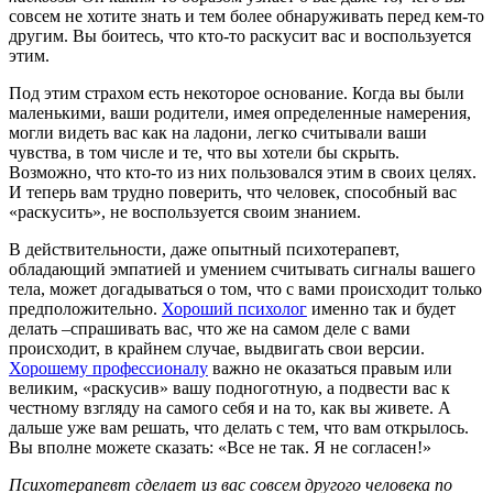
совсем не хотите знать и тем более обнаруживать перед кем-то
другим. Вы боитесь, что кто-то раскусит вас и воспользуется
этим.
Под этим страхом есть некоторое основание. Когда вы были
маленькими, ваши родители, имея определенные намерения,
могли видеть вас как на ладони, легко считывали ваши
чувства, в том числе и те, что вы хотели бы скрыть.
Возможно, что кто-то из них пользовался этим в своих целях.
И теперь вам трудно поверить, что человек, способный вас
«раскусить», не воспользуется своим знанием.
В действительности, даже опытный психотерапевт,
обладающий эмпатией и умением считывать сигналы вашего
тела, может догадываться о том, что с вами происходит только
предположительно.
Хороший психолог
именно так и будет
делать –спрашивать вас, что же на самом деле с вами
происходит, в крайнем случае, выдвигать свои версии.
Хорошему профессионалу
важно не оказаться правым или
великим, «раскусив» вашу подноготную, а подвести вас к
честному взгляду на самого себя и на то, как вы живете. А
дальше уже вам решать, что делать с тем, что вам открылось.
Вы вполне можете сказать: «Все не так. Я не согласен!»
Психотерапевт сделает из вас совсем другого человека по