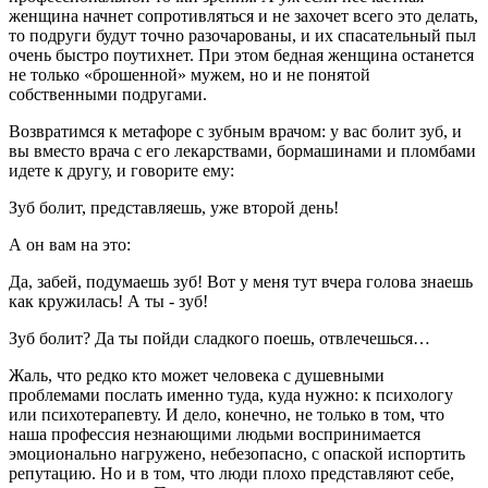
женщина начнет сопротивляться и не захочет всего это делать,
то подруги будут точно разочарованы, и их спасательный пыл
очень быстро поутихнет. При этом бедная женщина останется
не только «брошенной» мужем, но и не понятой
собственными подругами.
Возвратимся к метафоре с зубным врачом: у вас болит зуб, и
вы вместо врача с его лекарствами, бормашинами и пломбами
идете к другу, и говорите ему:
Зуб болит, представляешь, уже второй день!
А он вам на это:
Да, забей, подумаешь зуб! Вот у меня тут вчера голова знаешь
как кружилась! А ты - зуб!
Зуб болит? Да ты пойди сладкого поешь, отвлечешься…
Жаль, что редко кто может человека с душевными
проблемами послать именно туда, куда нужно: к психологу
или психотерапевту. И дело, конечно, не только в том, что
наша профессия незнающими людьми воспринимается
эмоционально нагружено, небезопасно, с опаской испортить
репутацию. Но и в том, что люди плохо представляют себе,