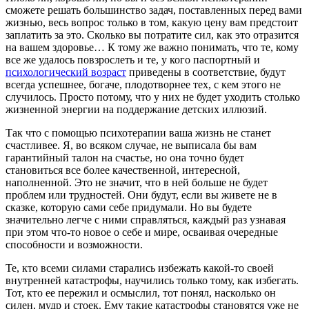
сможете решать большинство задач, поставленных перед вами
жизнью, весь вопрос только в том, какую цену вам предстоит
заплатить за это. Сколько вы потратите сил, как это отразится
на вашем здоровье… К тому же важно понимать, что те, кому
все же удалось повзрослеть и те, у кого паспортный и
психологический возраст
приведены в соответствие, будут
всегда успешнее, богаче, плодотворнее тех, с кем этого не
случилось. Просто потому, что у них не будет уходить столько
жизненной энергии на поддержание детских иллюзий.
Так что с помощью психотерапии ваша жизнь не станет
счастливее. Я, во всяком случае, не выписала бы вам
гарантийный талон на счастье, но она точно будет
становиться все более качественной, интересной,
наполненной. Это не значит, что в ней больше не будет
проблем или трудностей. Они будут, если вы живете не в
сказке, которую сами себе придумали. Но вы будете
значительно легче с ними справляться, каждый раз узнавая
при этом что-то новое о себе и мире, осваивая очередные
способности и возможности.
Те, кто всеми силами старались избежать какой-то своей
внутренней катастрофы, научились только тому, как избегать.
Тот, кто ее пережил и осмыслил, тот понял, насколько он
силен, мудр и стоек. Ему такие катастрофы становятся уже не