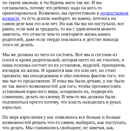
по таким законам, и ты будешь жить так же. И вы
соглашались, потому что ребенку надо на кого-то
ориентироваться. Возможно, вы протестовали в
подростковом
возрасте
, то есть делали наоборот, не важно, хотелось на
самом деле вам это или нет. Но как бы вы ни поступали, все
равно, если вам за тридцать, то вы с удивлением можете
заметить, что отчасти чем-то повторяете жизнь ваших
родителей, даже если твердо поклялись в детстве никогда
этого не делать.
Мы же должны из чего-то состоять. Вот мы и состоим из
плоти и крови родительской, которая несет их же генотип, и
наша психика состоит из их установок, моделей, принципов,
взглядов на жизнь. И нравится вам это или нет, но стоит
признать: мы опосредованы и обусловлены фактом того, что
мы чье-то продолжение. И пока мы были детьми, у нас было
не так много возможностей для того, чтобы противостоять
установкам взрослого мира, оспаривать их, подвергать
сомнению, делать по-своему. В чем-то мы должны были
подчиниться просто потому, что власть находилась в руках
взрослых.
По мере взросления у нас появлялось все больше и больше
возможностей решать что-то самим, выбирать, как поступать,
что делать. Мы становились свободнее, не замечая, как,