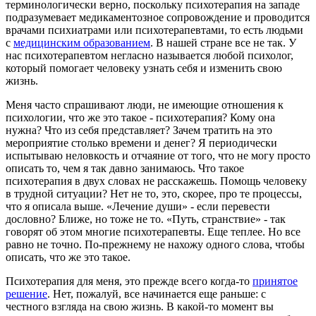
терминологически верно, поскольку психотерапия на западе
подразумевает медикаментозное сопровождение и проводится
врачами психиатрами или психотерапевтами, то есть людьми
с
медицинским образованием
. В нашей стране все не так. У
нас психотерапевтом негласно называется любой психолог,
который помогает человеку узнать себя и изменить свою
жизнь.
Меня часто спрашивают люди, не имеющие отношения к
психологии, что же это такое - психотерапия? Кому она
нужна? Что из себя представляет? Зачем тратить на это
мероприятие столько времени и денег? Я периодически
испытываю неловкость и отчаяние от того, что не могу просто
описать то, чем я так давно занимаюсь. Что такое
психотерапия в двух словах не расскажешь. Помощь человеку
в трудной ситуации? Нет не то, это, скорее, про те процессы,
что я описала выше. «Лечение души» - если перевести
дословно? Ближе, но тоже не то. «Путь, странствие» - так
говорят об этом многие психотерапевты. Еще теплее. Но все
равно не точно. По-прежнему не нахожу одного слова, чтобы
описать, что же это такое.
Психотерапия для меня, это прежде всего когда-то
принятое
решение
. Нет, пожалуй, все начинается еще раньше: с
честного взгляда на свою жизнь. В какой-то момент вы