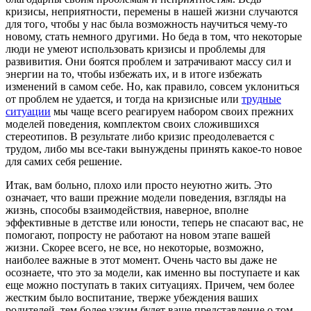
кризисы, неприятности, перемены в нашей жизни случаются
для того, чтобы у нас была возможность научиться чему-то
новому, стать немного другими. Но беда в том, что некоторые
люди не умеют использовать кризисы и проблемы для
развивития. Они боятся проблем и затрачивают массу сил и
энергии на то, чтобы избежать их, и в итоге избежать
изменений в самом себе. Но, как правило, совсем уклониться
от проблем не удается, и тогда на кризисные или
трудные
ситуации
мы чаще всего реагируем набором своих прежних
моделей поведения, комплектом своих сложившихся
стереотипов. В результате либо кризис преодолевается с
трудом, либо мы все-таки вынуждены принять какое-то новое
для самих себя решение.
Итак, вам больно, плохо или просто неуютно жить. Это
означает, что ваши прежние модели поведения, взгляды на
жизнь, способы взаимодействия, наверное, вполне
эффективные в детстве или юности, теперь не спасают вас, не
помогают, попросту не работают на новом этапе вашей
жизни. Скорее всего, не все, но некоторые, возможно,
наиболее важные в этот момент. Очень часто вы даже не
осознаете, что это за модели, как именно вы поступаете и как
еще можно поступать в таких ситуациях. Причем, чем более
жестким было воспитание, тверже убеждения ваших
родителей, тем более узким будет ваше представление о том,