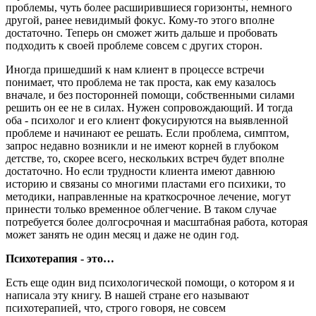
проблемы, чуть более расширившиеся горизонты, немного
другой, ранее невидимый фокус. Кому-то этого вполне
достаточно. Теперь он сможет жить дальше и пробовать
подходить к своей проблеме совсем с других сторон.
Иногда пришедший к нам клиент в процессе встречи
понимает, что проблема не так проста, как ему казалось
вначале, и без посторонней помощи, собственными силами
решить он ее не в силах. Нужен сопровождающий. И тогда
оба - психолог и его клиент фокусируются на выявленной
проблеме и начинают ее решать. Если проблема, симптом,
запрос недавно возникли и не имеют корней в глубоком
детстве, то, скорее всего, нескольких встреч будет вполне
достаточно. Но если трудности клиента имеют давнюю
историю и связаны со многими пластами его психики, то
методики, направленные на краткосрочное лечение, могут
принести только временное облегчение. В таком случае
потребуется более долгосрочная и масштабная работа, которая
может занять не один месяц и даже не один год.
Психотерапия - это…
Есть еще один вид психологической помощи, о котором я и
написала эту книгу. В нашей стране его называют
психотерапией, что, строго говоря, не совсем