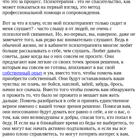
что это за процесс. Психотерапия - это не спасательство, как
может показаться на первый взгляд, это метод
профессиональной помощи и сопровождения.
Вот за что я плачу, если мой психотерапевт только сидит и
меня слушает? - часто слышу я от людей, не очень с
психологией связанных. Но, во-первых, вы, наверное, даже не
замечаете того, как редко вас внимательно слушают. Ведь в
обычной жизни, не в кабинете психотерапевта многие любят
больше рассказывать о себе, чем слушать. Любят давать
советы, даже когда вы о них совсем не просите. Они
предлагают вам легкие со своих точек зрения решения, к
которым вы совсем не готовы, впихивают в вас свой
собственный опыт
и ум, вместо того, чтобы помочь вам
приобрести собственный. Они будут останавливать ваши
чувства: не плачь, не бойся, наплюй, забей, забудь, брось,
начни все сначала. Вместо того чтобы помочь вам обнаружить
и прожить то, что было не прожито и мешает вам жить
дальше. Помочь разобраться в себе и принять единственное
верное именно с вашей точки зрения решение. Помогая вам,
они неосознанно будут думать все равно о себе, а не о вас, о
том, как они великодушны и добры, спасая того, кто попал в
беду. И если вы в ближайшее время из беды не выберетесь, то
они могут вас начать активно подталкивать, и если вы все
равно плохо справляетесь, то могут потерять интерес к вам,