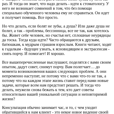
раз. И тогда он знает, что надо делать - идти к стоматологу. У
него не возникает сомнений в том, что без помощи
специально обученного человека ему не справиться. Он идет
и получает помощь. Все просто.
Но что делать, если болят не зубы, а душа? Или даже душа не
болит, а так - проблемы, бессонница, все не так, как хотелось
бы. Живет себе человек, но счастья нет, сплошные неурядицы
да тоска. Тогда куда идти? Часто обращаются к друзьям,
батюшкам, к мудрым страшим взрослым. Книги читают, ходят
к гадалкам - будущее узнать, к ясновидящим и экстрасенсам -
снять порчу. И помогает! И хорошо.
Все вышеперечисленные выслушают, поделятся с вами своим
опытом, дадут совет, снимут порчу. Вам полегчает… до
момента возникновения ваших следующих проблем. А они
непременно наступят, не потому что с вами что-то не так, а
потому что на каждом этапе жизнь ставит перед нами новые
задачи, которые всем нам предстоит решать. И тогда что
делать, неужели снова бежать к тем, кто дает советы
относительно вашей уникальной ситуации и неповторимой
жизни?
Консультация обычно занимает час, и то, с чем уходит
обратившийся к нам клиент - это некое новое видение своей