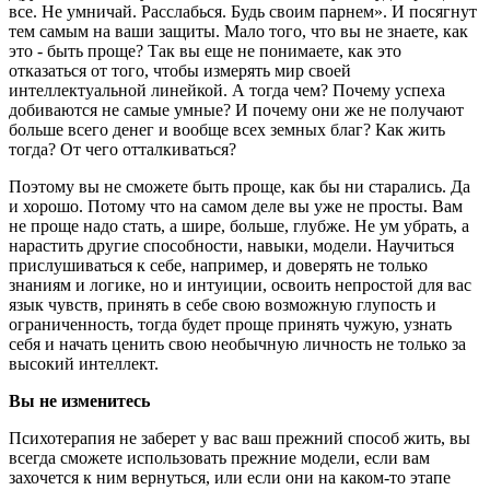
все. Не умничай. Расслабься. Будь своим парнем». И посягнут
тем самым на ваши защиты. Мало того, что вы не знаете, как
это - быть проще? Так вы еще не понимаете, как это
отказаться от того, чтобы измерять мир своей
интеллектуальной линейкой. А тогда чем? Почему успеха
добиваются не самые умные? И почему они же не получают
больше всего денег и вообще всех земных благ? Как жить
тогда? От чего отталкиваться?
Поэтому вы не сможете быть проще, как бы ни старались. Да
и хорошо. Потому что на самом деле вы уже не просты. Вам
не проще надо стать, а шире, больше, глубже. Не ум убрать, а
нарастить другие способности, навыки, модели. Научиться
прислушиваться к себе, например, и доверять не только
знаниям и логике, но и интуиции, освоить непростой для вас
язык чувств, принять в себе свою возможную глупость и
ограниченность, тогда будет проще принять чужую, узнать
себя и начать ценить свою необычную личность не только за
высокий интеллект.
Вы не изменитесь
Психотерапия не заберет у вас ваш прежний способ жить, вы
всегда сможете использовать прежние модели, если вам
захочется к ним вернуться, или если они на каком-то этапе