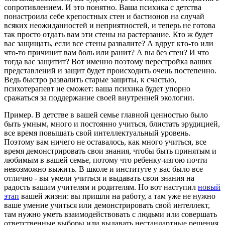
сопротивлением. И это понятно. Ваша психика с детства
понастроила себе крепостных стен и бастионов на случай
всяких неожиданностей и неприятностей, и теперь не готова
так просто отдать вам эти стены на растерзание. Кто ж будет
вас защищать, если все стены развалите? А вдруг кто-то или
что-то причинит вам боль или ранит? А вы без стен? И что
тогда вас защитит? Вот именно поэтому перестройка ваших
представлений и защит будет происходить очень постепенно.
Ведь быстро развалить старые защиты, к счастью,
психотерапевт не сможет: ваша психика будет упорно
сражаться за поддержание своей внутренней экологии.
Пример. В детстве в вашей семье главной ценностью было
быть умным, много и постоянно учиться, блистать эрудицией,
все время повышать свой интеллектуальный уровень.
Поэтому вам ничего не оставалось, как много учиться, все
время демонстрировать свои знания, чтобы быть принятым и
любимым в вашей семье, потому что ребенку-изгою почти
невозможно выжить. В школе и институте у вас было все
отлично - вы умели учиться и выдавать свои знания на
радость вашим учителям и родителям. Но вот наступил
новый
этап
вашей жизни: вы пришли на работу, а там уже не нужно
ваше умение учиться или демонстрировать свой интеллект,
там нужно уметь взаимодействовать с людьми или совершать
ответственные выборы или выдавать нестандартные решения.