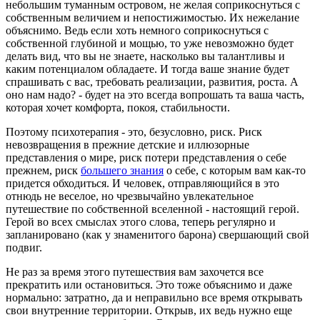
небольшим туманным островом, не желая соприкоснуться с
собственным величием и непостижимостью. Их нежелание
объяснимо. Ведь если хоть немного соприкоснуться с
собственной глубиной и мощью, то уже невозможно будет
делать вид, что вы не знаете, насколько вы талантливы и
каким потенциалом обладаете. И тогда ваше знание будет
спрашивать с вас, требовать реализации, развития, роста. А
оно нам надо? - будет на это всегда вопрошать та ваша часть,
которая хочет комфорта, покоя, стабильности.
Поэтому психотерапия - это, безусловно, риск. Риск
невозвращения в прежние детские и иллюзорные
представления о мире, риск потери представления о себе
прежнем, риск
большего знания
о себе, с которым вам как-то
придется обходиться. И человек, отправляющийся в это
отнюдь не веселое, но чрезвычайно увлекательное
путешествие по собственной вселенной - настоящий герой.
Герой во всех смыслах этого слова, теперь регулярно и
запланировано (как у знаменитого барона) свершающий свой
подвиг.
Не раз за время этого путешествия вам захочется все
прекратить или остановиться. Это тоже объяснимо и даже
нормально: затратно, да и неправильно все время открывать
свои внутренние территории. Открыв, их ведь нужно еще