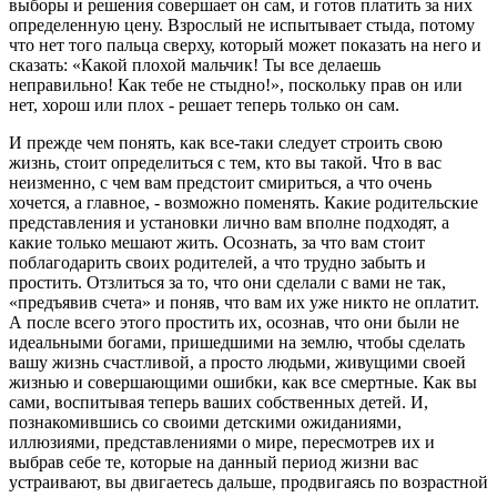
выборы и решения совершает он сам, и готов платить за них
определенную цену. Взрослый не испытывает стыда, потому
что нет того пальца сверху, который может показать на него и
сказать: «Какой плохой мальчик! Ты все делаешь
неправильно! Как тебе не стыдно!», поскольку прав он или
нет, хорош или плох - решает теперь только он сам.
И прежде чем понять, как все-таки следует строить свою
жизнь, стоит определиться с тем, кто вы такой. Что в вас
неизменно, с чем вам предстоит смириться, а что очень
хочется, а главное, - возможно поменять. Какие родительские
представления и установки лично вам вполне подходят, а
какие только мешают жить. Осознать, за что вам стоит
поблагодарить своих родителей, а что трудно забыть и
простить. Отзлиться за то, что они сделали с вами не так,
«предъявив счета» и поняв, что вам их уже никто не оплатит.
А после всего этого простить их, осознав, что они были не
идеальными богами, пришедшими на землю, чтобы сделать
вашу жизнь счастливой, а просто людьми, живущими своей
жизнью и совершающими ошибки, как все смертные. Как вы
сами, воспитывая теперь ваших собственных детей. И,
познакомившись со своими детскими ожиданиями,
иллюзиями, представлениями о мире, пересмотрев их и
выбрав себе те, которые на данный период жизни вас
устраивают, вы двигаетесь дальше, продвигаясь по возрастной