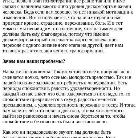
Итак, первый этап психотерапии все равно так или иначе
связан с наличием какого-либо уровня дискомфорта в жизни
человека. Ведь если вам хорошо, то нет никакой мотивации к
изменению. Вот и получается, что на психотерапию нас
приводит кризис, страдание, переживание, боль. И в тот
момент мы ненавидим это состояние, хотя на самом деле
должны быть ему благодарны, потому что именно
дискомфорт, который посещает каждого человека при
переходе с одного жизненного этапа на другой, дает нам
толчок к развитию, движению, трансформации.
Зачем нам наши проблемы?
Наша жизнь циклична. Так уж устроено все в природе: день
сменяется ночью, лето осенью, молодость зрелостью. Так и в
нашей психике заложена потребность в чередовании. Есть
периоды спокойствия, радости, удовлетворенности. Но
каждый из нас знает, что если задержаться в них надолго, то
спокойствие превращается в скуку, радость сменяется
пресыщением, а удовлетворенность переходит в тоску. И тогда
нам хочется чего-то нового для того, чтобы хоть немного
выйти из равновесия и начать снова бороться за то, чтобы
спокойствие и безопасность были восстановлены.
Как это ни парадоксально звучит, мы должны быть
благодарны своим проблемам и неприятностям. Ведь