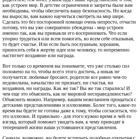
как устроен мир. В детстве ограничения и запреты были вам
необходимы, чтобы обеспечить вашу безопасность. Но когда
вы выросли, вам важно научиться смотреть на мир шире.
Сделать это без посторонней помощи очень непросто, отчасти
потому, что вы уже совершенно убеждены - мир устроен
именно так, как вы привыкли его воспринимать. Что если
упорно трудиться или всем помогать, во всем себе отказывая,
то будет счастье. Или если быть послушным, хорошим,
приносить себя в жертву идее или человеку, то непременно
настигнет воздаяние или награда.
Вот только со временем вы понимаете, что уже столько сил
положено на то, чтобы всего этого достичь, а никак не
получается: любимые бросают, родители все равно чем-то
недовольны, начальство не признает, ни счастья, ни
воздаяния, ни награды. Как же так? Вы же так старались! И
чем еще это объяснить, как не мировой несправедливостью?
Объяснить можно. Например, вашим нежеланием прощаться с
детскими представлениями и иллюзиями. Более того, какое-то
время вы будете не готовы даже к тому, чтобы согласиться, что
это иллюзии. И правильно - для этого нужно время и чей-то
взгляд, который поможет увидеть вам, к чему приводят в
теперешней жизни ваши устоявшиеся представления.
Сначала, возможно, вы будете встречать подобные открытия с