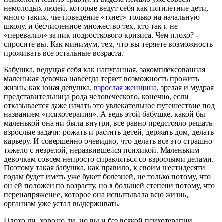
немолодых людей, которые ведут себя как пятилетние дети,
много таких, чье поведение «тянет» только на начальную
школу, и бесчисленное множество тех, кто так и не
«перевалил» за пик подросткового кризиса. Чем плохо? -
спросите вы. Как минимум, тем, что вы теряете возможность
проживать все остальные возраста.
Бабушка, ведущая себя как напуганная, закомплексованная
маленькая девочка навсегда теряет возможность прожить
жизнь, как юная девушка,
взрослая женщина
, зрелая и мудрая
представительница рода человеческого, конечно, если
отказывается даже начать это увлекательное путешествие под
названием «психотерапия». А ведь этой бабушке, какой бы
маленькой она ни была внутри, все равно предстояло решать
взрослые задачи: рожать и растить детей, держать дом, делать
карьеру. И совершенно очевидно, что делать все это страшно
тяжело с незрелой, неразвившейся психикой. Маленьким
девочкам совсем непросто справляться со взрослыми делами.
Поэтому такая бабушка, как правило, к своим шестидесяти
годам будет иметь уже букет болезней, не только потому, что
он ей положен по возрасту, но в большей степени потому, что
перенапряжение, которое она испытывала всю жизнь,
организм уже устал выдерживать.
Плохо ли, хорошо ли, но вы и без всякой психотерапии