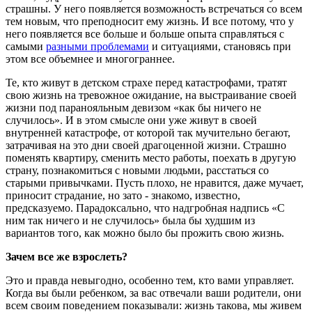
страшны. У него появляется возможность встречаться со всем
тем новым, что преподносит ему жизнь. И все потому, что у
него появляется все больше и больше опыта справляться с
самыми
разными проблемами
и ситуациями, становясь при
этом все объемнее и многограннее.
Те, кто живут в детском страхе перед катастрофами, тратят
свою жизнь на тревожное ожидание, на выстраивание своей
жизни под паранояльным девизом «как бы ничего не
случилось». И в этом смысле они уже живут в своей
внутренней катастрофе, от которой так мучительно бегают,
затрачивая на это дни своей драгоценной жизни. Страшно
поменять квартиру, сменить место работы, поехать в другую
страну, познакомиться с новыми людьми, расстаться со
старыми привычками. Пусть плохо, не нравится, даже мучает,
приносит страдание, но зато - знакомо, известно,
предсказуемо. Парадоксально, что надгробная надпись «С
ним так ничего и не случилось» была бы худшим из
вариантов того, как можно было бы прожить свою жизнь.
Зачем все же взрослеть?
Это и правда невыгодно, особенно тем, кто вами управляет.
Когда вы были ребенком, за вас отвечали ваши родители, они
всем своим поведением показывали: жизнь такова, мы живем