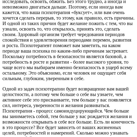
исследовать, освоить, обжить. Без этого трудно, а иногда и
невозможно двигаться дальше. Поэтому, если иногда вам
кажется, что ваша психотерапия «буксует», или вам очень
хочется сделать перерыв, то этому, как правило, есть причины.
И одной из таких причин будет желание пожить с тем, что вы
узнали, освоить то, что открылось, принять это, сделать
своим. Здоровый организм требует чередования периодов
спокойствия и удовлетворения периодами перемен, развития
и роста. Психотерапевт поможет вам заметить, на каком
периоде ваша психика по каким-либо причинам застревает.
Поскольку потребность в безопасности является базовой, а
потребность в росте и развитии - более высокого уровня, то
чаще всего мы выбираем именно безопасность в ущерб всему
остальному. Это объяснимо, если человек не ощущает себя
сильным, глубоким, уверенным в себе.
Одной из задач психотерапии будет возвращение вам вашей
целостности, а потому чем больше о себе вы узнаете, чем
активнее себе это присваиваете, тем больше у вас появляется
сил, интереса, уверенности и желания развиваться.
Психотерапия - процесс самоиндуцирующийся. Чем больше
вы занимаетесь собой, тем больше у вас рождается желания и
возможности открывать в себе все больше. Есть ли конечность
в это процессе? Все будет зависеть от ваших жизненных
целей, потребностей и намерений. Сколько можно узнавать