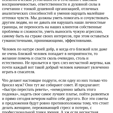
восприимчивостью, ответственности и духовной силы в
сочетании с тонкой душевной организацией, отличных
аналитических способностей и умения ощущать малейшие
оттенки чувств. Мы должны уметь помогать и сочувствовать
другим людям, но не давать им нарушать наши личностные
границы, не переносить на наших клиентов собственные
проблемы и сложности, уметь выносить чужую агрессию,
самому быть на страже своих интересов, при этом оставаться
гуманистичными, принимающими, эффективными.
Человек по натуре своей добр, и когда его близкий или даже
не очень близкий человек попадает в неприятности, то
желание помочь и спасти сколь очевидно, столь и
естественно. Не прольется и трех слез несчастной жертвы, как
почти каждый вот такой добрый человек начинает увлеченно
играть в спасателя.
Что делают настоящие подруги, если одну из них только что
бросил муж? Они тут же собирают совет. И предлагают:
«быстро перестать реветь», «немедленно забыть этого
подонка», надеть свое самое лучшее платье, пойти развеяться
и прямо сегодня вечером найти себе другого. Все эти советы
и предложения будут ровно противоположны тому, что стоит
делать женщине, переживающей стресс и потерю, с
профессиональной точки зрения. А уж если несчастная