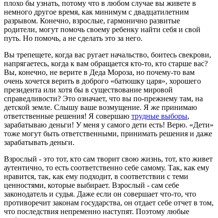
плохо бы узнать, потому что в любом случае вы живете в
немного другое время, как минимум с двадцатилетним
разрывом. Конечно, взрослые, гармонично развитые
родители, могут помочь своему ребенку найти себя и свой
путь. Но помочь, а не сделать это за него.
Вы трепещете, когда вас ругает начальство, боитесь свекрови,
напрягаетесь, когда к вам обращается кто-то, кто старше вас?
Вы, конечно, не верите в Деда Мороза, но почему-то вам
очень хочется верить в доброго «батюшку царя», хорошего
президента или хотя бы в существование мировой
справедливости? Это означает, что вы по-прежнему там, на
детской земле. Слышу ваше возмущение. Я же принимаю
ответственные решения! Я совершаю
трудные выборы
,
зарабатываю деньги! У меня у самого дети есть! Верю. «Дети»
тоже могут быть ответственными, принимать решения и даже
зарабатывать деньги.
Взрослый - это тот, кто сам творит свою жизнь, тот, кто живет
аутентично, то есть соответственно себе самому. Так, как ему
нравится, так, как ему подходит, в соответствии с теми
ценностями, которые выбирает. Взрослый - сам себе
законодатель и судья. Даже если он совершает что-то, что
противоречит законам государства, он отдает себе отчет в том,
что последствия непременно наступят. Поэтому любые