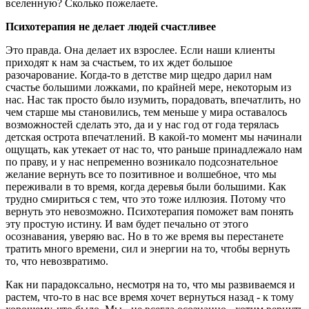
вселенную? Сколько пожелаете.
Психотерапия не делает людей счастливее
Это правда. Она делает их взрослее. Если наши клиенты
приходят к нам за счастьем, то их ждет большое
разочарование. Когда-то в детстве мир щедро дарил нам
счастье большими ложками, по крайней мере, некоторым из
нас. Нас так просто было изумить, порадовать, впечатлить, но
чем старше мы становились, тем меньше у мира оставалось
возможностей сделать это, да и у нас год от года терялась
детская острота впечатлений. В какой-то момент мы начинали
ощущать, как утекает от нас то, что раньше принадлежало нам
по праву, и у нас непременно возникало подсознательное
желание вернуть все то позитивное и волшебное, что мы
переживали в то время, когда деревья были большими. Как
трудно смириться с тем, что это тоже иллюзия. Потому что
вернуть это невозможно. Психотерапия поможет вам понять
эту простую истину. И вам будет печально от этого
осознавания, уверяю вас. Но в то же время вы перестанете
тратить много времени, сил и энергии на то, чтобы вернуть
то, что невозвратимо.
Как ни парадоксально, несмотря на то, что мы развиваемся и
растем, что-то в нас все время хочет вернуться назад - к тому