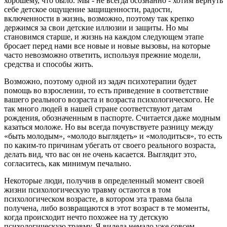
хорошему, что было. Мы - не всегда осознанно - хотим вернуть
себе детское ощущение защищенности, радости,
включенности в жизнь, возможно, поэтому так крепко
держимся за свои детские иллюзии и защиты. Но мы
становимся старше, и жизнь на каждом следующем этапе
бросает перед нами все новые и новые вызовы, на которые
часто невозможно ответить, используя прежние модели,
средства и способы жить.
Возможно, поэтому одной из задач психотерапии будет
помощь во взрослении, то есть приведение в соответствие
вашего реального возраста и возраста психологического. Не
так много людей в нашей стране соответствуют датам
рождения, обозначенным в паспорте. Считается даже модным
казаться моложе. Но вы всегда почувствуете разницу между
«быть молодым», «молодо выглядеть» и «молодиться», то есть
по каким-то причинам убегать от своего реального возраста,
делать вид, что вас он не очень касается. Выглядит это,
согласитесь, как минимум печально.
Некоторые люди, получив в определенный момент своей
жизни психологическую травму остаются в том
психологическом возрасте, в котором эта травма была
получена, либо возвращаются в этот возраст в те моменты,
когда происходит нечто похожее на ту детскую
психологическую травму. Я видела немало уже совсем