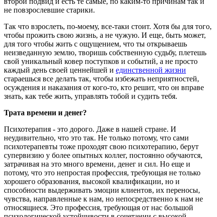
второй подвид и есть те самые, по каким-то причинам так и
не повзрослевшие старики.
Так что взрослеть, по-моему, все-таки стоит. Хотя бы для того,
чтобы прожить свою жизнь, а не чужую. И еще, быть может,
для того чтобы жить с ощущением, что ты открываешь
неизведанную землю, творишь собственную судьбу, плетешь
свой уникальный ковер поступков и событий, а не просто
каждый день своей ценнейшей и
единственной жизни
стараешься все делать так, чтобы избежать неприятностей,
осуждения и наказания от кого-то, кто решит, что он вправе
знать, как тебе жить, управлять тобой и судить тебя.
Трата времени и денег?
Психотерапия - это дорого. Даже в нашей стране. И
неудивительно, что это так. Не только потому, что сами
психотерапевты тоже проходят свою психотерапию, берут
супервизию у более опытных коллег, постоянно обучаются,
затрачивая на это много времени, денег и сил. Но еще и
потому, что это непростая профессия, требующая не только
хорошего образования, высокой квалификации, но и
способности выдерживать эмоции клиентов, их переносы,
чувства, направленные к нам, но непосредственно к нам не
относящиеся. Это профессия, требующая от нас большой
психологической устойчивости в сочетании с высокой