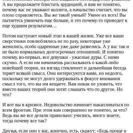
А вы продолжаете блистать эрудицией, и вам не понятно,
почему вас не уважают коллеги, а начальство считает, что вы
плохо справляетесь. Вы же такой умный! Умнее их всех! Вы
пытаетесь умничать еще больше, и это почему-то приводит к
еще худшим результатам…
Потом наступает новый этап в вашей жизни. Уже все ваши
сверстники повлюблялись не по разу, некоторые уже
женились, особо одаренные уже даже развелись. А у вас так и
не было нормальных долгосрочных отношений. И понятно
почему, во-первых, все девушки - ужасные дуры. С ними
скучно. А если им начинаешь рассказывать о какой-либо
новейшей теории, их взгляд стекленеет и дальнейшая беседа
теряет всякий смысл. Они интересуются вами, но недолго,
поскольку не могут долго удерживать в фокусе внимания
смысл того, что вы им вещаете. Вам никак не уловить, что
вместо ваших теорий они хотят слышать что-то другое. Но
что?
И вот вы в кризисе. Недовольство начинает накапливаться по
всем фронтам. При этом вам совершенно не понятно, за что?
Ведь вы же все делали правильно: учились, много знаете,
тогда почему все так?
Друзья, если они у вас, конечно, есть, скажут: «Будь проще и