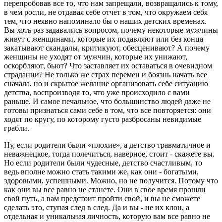
перепробовав все то, что нам запрещали, возвращались к тому,
в чем росли, не отдавая себе отчет в том, что окружаем себя
тем, что неявно напоминало бы о наших детских временах.
Вы хоть раз задавались вопросом, почему некоторые мужчины
живут с женщинами, которые их подавляют или без конца
закатывают скандалы, критикуют, обесценивают? А почему
женщины не уходят от мужчин, которые их унижают,
оскорбляют, бьют? Что заставляет их оставаться в очевидном
страдании? Не только же страх перемен и боязнь начать все
сначала, но и скрытое желание организовать себе ситуацию
детства, воспроизводя то, что уже происходило с вами
раньше. И самое печальное, что большинство людей даже не
готовы признаться сами себе в том, что все повторяется: они
ходят по кругу, по которому густо разбросаны невидимые
грабли.
Ну, если родители были «плохие», а детство травматичное и
неважнецкое, тогда полечиться, наверное, стоит - скажете вы.
Но если родители были чудесные, детство счастливым, то
ведь вполне можно стать такими же, как они - богатыми,
здоровыми, успешными. Можно, но не получится. Потому что
как они вы все равно не станете. Они в свое время прошли
свой путь, а вам предстоит пройти свой, и вы не сможете
сделать это, ступая след в след. Да и вы - не их клон, а
отдельная и уникальная личность, которую вам все равно не