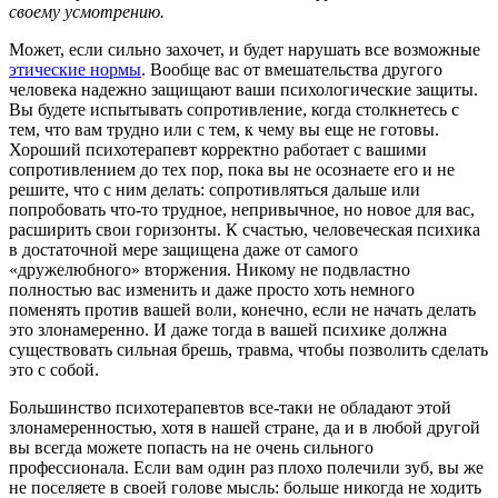
своему усмотрению.
Может, если сильно захочет, и будет нарушать все возможные
этические нормы
. Вообще вас от вмешательства другого
человека надежно защищают ваши психологические защиты.
Вы будете испытывать сопротивление, когда столкнетесь с
тем, что вам трудно или с тем, к чему вы еще не готовы.
Хороший психотерапевт корректно работает с вашими
сопротивлением до тех пор, пока вы не осознаете его и не
решите, что с ним делать: сопротивляться дальше или
попробовать что-то трудное, непривычное, но новое для вас,
расширить свои горизонты. К счастью, человеческая психика
в достаточной мере защищена даже от самого
«дружелюбного» вторжения. Никому не подвластно
полностью вас изменить и даже просто хоть немного
поменять против вашей воли, конечно, если не начать делать
это злонамеренно. И даже тогда в вашей психике должна
существовать сильная брешь, травма, чтобы позволить сделать
это с собой.
Большинство психотерапевтов все-таки не обладают этой
злонамеренностью, хотя в нашей стране, да и в любой другой
вы всегда можете попасть на не очень сильного
профессионала. Если вам один раз плохо полечили зуб, вы же
не поселяете в своей голове мысль: больше никогда не ходить