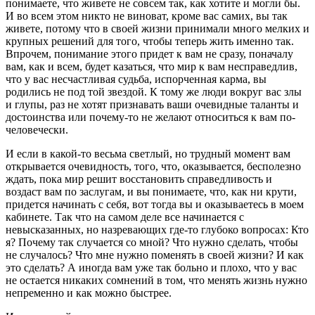
понимаете, что живете не совсем так, как хотите и могли бы.
И во всем этом никто не виноват, кроме вас самих, вы так
живете, потому что в своей жизни принимали много мелких и
крупных решений для того, чтобы теперь жить именно так.
Впрочем, понимание этого придет к вам не сразу, поначалу
вам, как и всем, будет казаться, что мир к вам несправедлив,
что у вас несчастливая судьба, испорченная карма, вы
родились не под той звездой. К тому же люди вокруг вас злы
и глупы, раз не хотят признавать ваши очевидные таланты и
достоинства или почему-то не желают относиться к вам по-
человечески.
И если в какой-то весьма светлый, но трудный момент вам
открывается очевидность, того, что, оказывается, бесполезно
ждать, пока мир решит восстановить справедливость и
воздаст вам по заслугам, и вы понимаете, что, как ни крути,
придется начинать с себя, вот тогда вы и оказываетесь в моем
кабинете. Так что на самом деле все начинается с
невысказанных, но назревающих где-то глубоко вопросах: Кто
я? Почему так случается со мной? Что нужно сделать, чтобы
не случалось? Что мне нужно поменять в своей жизни? И как
это сделать? А иногда вам уже так больно и плохо, что у вас
не остается никаких сомнений в том, что менять жизнь нужно
непременно и как можно быстрее.