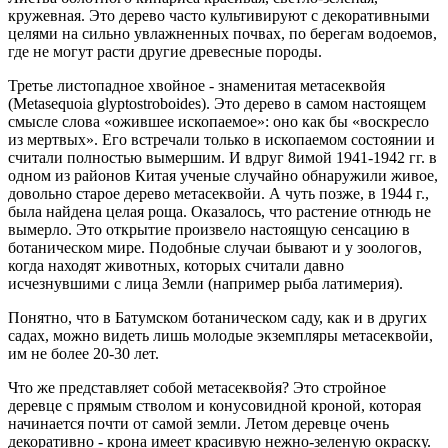
кружевная. Это дерево часто культивируют с декоративными
целями на сильно увлажненных почвах, по берегам водоемов,
где не могут расти другие древесные породы.
Третье листопадное хвойное - знаменитая метасеквойя
(Metasequoia glyptostroboides). Это дерево в самом настоящем
смысле слова «ожившее ископаемое»: оно как бы «воскресло
из мертвых». Его встречали только в ископаемом состоянии и
считали полностью вымершим. И вдруг 8имой 1941-1942 гг. в
одном из районов Китая ученые случайно обнаружили живое,
довольно старое дерево метасеквойи. А чуть позже, в 1944 г.,
была найдена целая роща. Оказалось, что растение отнюдь не
вымерло. Это открытие произвело настоящую сенсацию в
ботаническом мире. Подобные случаи бывают и у зоологов,
когда находят животных, которых считали давно
исчезнувшими с лица Земли (например рыба латимерия).
Понятно, что в Батумском ботаническом саду, как и в других
садах, можно видеть лишь молодые экземпляры метасеквойи,
им не более 20-30 лет.
Что же представляет собой метасеквойя? Это стройное
деревце с прямым стволом и конусовидной кроной, которая
начинается почти от самой земли. Летом деревце очень
декоративно - крона имеет красивую нежно-зеленую окраску.