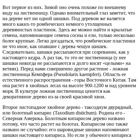
Вот первое из них. Зимой оно очень похоже по внешнему
виду на лиственницу. Однако внимательный глаз заметит, что
на дереве нет ни одной шишки. Под деревом же валяется
много каких-то ромбических немного утолщенных
деревянистых пластинок. Здесь же можно найти и крылатые
семена, напоминающие семена сосны и ели, только несколько
более крупные. Легко догадаться, что ромбические пластинки
не что иное, как опавшие с дерева чешуи шишек.
Следовательно, шишки рассыпаются при созревании, как у
настоящего кедра. А раз так, то это не лиственница (у нее
шишки никогда не рассыпаются и долго висят «целыми» на
ветвях). Перед нами совершенно другое растение - ложная
лиственница Кемпфера (Pseudolarix kaempferi). Область ее
естественного распространения - горы Восточного Китая. Там
она растет в хвойных лесах на высоте 900-1200 м над уровнем
моря. В культуре ложная лиственница ценится как
декоративное дерево из-за своей красивой хвои.
Второе листопадное хвойное дерево - таксодиум двурядный,
или болотный кипарис (Taxodium distichum). Родина его -
Северная Америка. Болотным кипарисом дерево названо
потому, что часто растет на болотах. Кипарисом оно также
названо не случайно: его шаровидные шишки напоминают
шишки настоящего кипариса. Но если у обычного кипариса