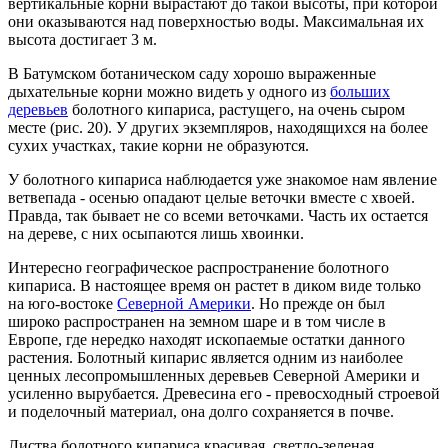
вертикальные корни вырастают до такой высоты, при которой
они оказываются над поверхностью воды. Максимальная их
высота достигает 3 м.
В Батумском ботаническом саду хорошо выраженные
дыхательные корни можно видеть у одного из
больших
деревьев
болотного кипариса, растущего, на очень сыром
месте (рис. 20). У других экземпляров, находящихся на более
сухих участках, такие корни не образуются.
У болотного кипариса наблюдается уже знакомое нам явление
ветвепада - осенью опадают целые веточки вместе с хвоей.
Правда, так бывает не со всеми веточками. Часть их остается
на дереве, с них осыпаются лишь хвоинки.
Интересно географическое распространение болотного
кипариса. В настоящее время он растет в диком виде только
на юго-востоке
Северной Америки
. Но прежде он был
широко распространен на земном шаре и в том числе в
Европе, где нередко находят ископаемые остатки данного
растения. Болотный кипарис является одним из наиболее
ценных лесопромышленных деревьев Северной Америки и
усиленно вырубается. Древесина его - превосходный строевой
и поделочный материал, она долго сохраняется в почве.
Листва болотного кипариса красивая, светло-зеленая,