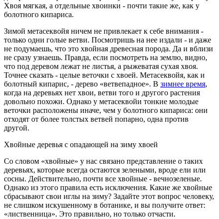
Хвоя мягкая, а отдельные хвоинки - почти такие же, как у
болотного кипариса.
Зимой метасеквойя ничем не привлекает к себе внимания -
только одни голые ветви. Посмотришь на нее издали - и даже
не подумаешь, что это хвойная древесная порода. Да и вблизи
не сразу узнаешь. Правда, если посмотреть на землю, видно,
что под деревом лежат не листья, а рыжеватая сухая хвоя.
Точнее сказать - целые веточки с хвоей. Метасеквойя, как и
болотный кипарис, - дерево «ветвепадное». В
зимнее время
,
когда на деревьях нет хвои, ветви того и другого растения
довольно похожи. Однако у метасеквойи тонкие молодые
веточки расположены иначе, чем у болотного кипариса: они
отходят от более толстых ветвей попарно, одна против
другой.
Хвойные деревья с опадающей на зиму хвоей
Со словом «хвойные» у нас связано представление о таких
деревьях, которые всегда остаются зелеными, вроде ели или
сосны. Действительно, почти все хвойные - вечнозеленые.
Однако из этого правила есть исключения. Какие же хвойные
сбрасывают свои иглы на зиму? Задайте этот вопрос человеку,
не слишком искушенному в ботанике, и вы получите ответ:
«лиственница». Это правильно, но только отчасти.