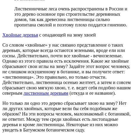
Лиственничные леса очень распространены в России и
это дерево основное при строительстве деревянных
домов, так как древесина лиственницы сильно
пропитана смолой и поэтому плохо поддатся гниению.
Хвойные деревья
с опадающей на зиму хвоей
Со словом «хвойные» у нас связано представление о таких
деревьях, которые всегда остаются зелеными, вроде ели или
сосны. Действительно, почти все хвойные - вечнозеленые.
Однако из этого правила есть исключения. Какие же хвойные
сбрасывают свои иглы на зиму? Задайте этот вопрос человеку,
не слишком искушенному в ботанике, и вы получите ответ:
«лиственница». Это правильно, но только отчасти.
Действительно, лиственница осенью желтеет, а затем и совсем
сбрасывает свою мягкую хвою, т. е. ведет себя подобно нашим
северным
лиственным деревьям
(откуда и ее название).
Но только ли одно это дерево сбрасывает хвою на зиму? Нет
ли других хвойных, которые вели бы себя подобным же
образом? На эти вопросы человек, малознакомый с ботаникой,
не ответит. Между тем среди хвойных есть листопадные
деревья и кроме лиственницы. Некоторые из них можно
увидеть в Батумском ботаническом саду.