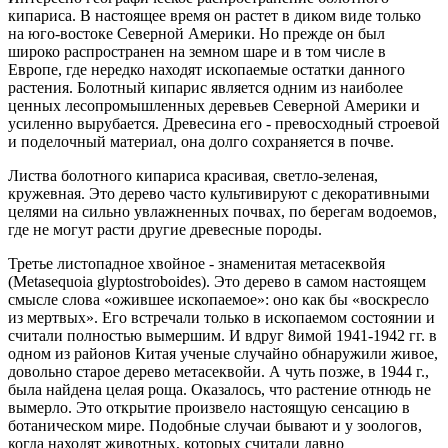
кипариса. В настоящее время он растет в диком виде только
на юго-востоке Северной Америки. Но прежде он был
широко распространен на земном шаре и в том числе в
Европе, где нередко находят ископаемые остатки данного
растения. Болотный кипарис является одним из наиболее
ценных лесопромышленных деревьев Северной Америки и
усиленно вырубается. Древесина его - превосходный строевой
и поделочный материал, она долго сохраняется в почве.
Листва болотного кипариса красивая, светло-зеленая,
кружевная. Это дерево часто культивируют с декоративными
целями на сильно увлажненных почвах, по берегам водоемов,
где не могут расти другие древесные породы.
Третье листопадное хвойное - знаменитая метасеквойя
(Metasequoia glyptostroboides). Это дерево в самом настоящем
смысле слова «ожившее ископаемое»: оно как бы «воскресло
из мертвых». Его встречали только в ископаемом состоянии и
считали полностью вымершим. И вдруг 8имой 1941-1942 гг. в
одном из районов Китая ученые случайно обнаружили живое,
довольно старое дерево метасеквойи. А чуть позже, в 1944 г.,
была найдена целая роща. Оказалось, что растение отнюдь не
вымерло. Это открытие произвело настоящую сенсацию в
ботаническом мире. Подобные случаи бывают и у зоологов,
когда находят животных, которых считали давно