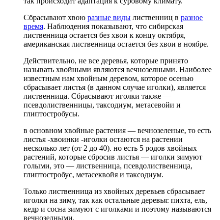
так происходит адаптация к суровому климату.
Сбрасывают хвою
разные виды
лиственниц в
разное
время
. Наблюдения показывают, что сибирская
лиственница остается без хвои к концу октября,
американская лиственница остается без хвои в ноябре.
Действительно, не все деревья, которые принято
называть хвойными являются вечнозелными. Наиболее
известным нам хвойным деревом, которое осенью
сбрасывает листья (в данном случае иголки), является
лиственница. Сбрасывают иголки также —
псевдолиственницы, таксодиум, метасевойи и
глиптостробусы.
в основном хвойные растения — вечнозеленые, то есть
листья -хвоинки -иголки остаются на растении
несколько лет (от 2 до 40). но есть 5 родов хвойных
растений, которые сбросив листья — иголки зимуют
голыми, это — лиственница, псевдолиственница,
глиптостробус, метасеквойя и таксодиум.
Только лиственница из хвойных деревьев сбрасывает
иголки на зиму, так как остальные деревья: пихта, ель,
кедр и сосна зимуют с иголками и поэтому называются
вечнозелными.