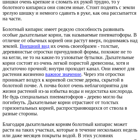
шишки очень крепкие и сломать их рукой трудно, то у
болотного кипариса они совсем иные. Стоит поднять с земли
зрелую шишку и немного сдавить в руке, как она рассыпается
на части.
Болотный кипарис имеет редкую способность развивать
особые дыхательные корни, так называемые пневматофоры. В
отличие от обычных корней они растут вверх, поднимаясь над
землей.
Внешний вид
их очень своеобразен - толстые,
деревянистые отростки причудливой формы, похожие не то
на кегли, не то на какие-то узловатые бутылки. Дыхательные
корни состоят из очень легкой пористой древесины, хотя и
достаточно прочной; внутри проходит канал. Они имеют для
растения жизненно
важное значение
. Через эти отростки
проникает воздух к корневой системе дерева, скрытой в
болотной почве. А почва болот очень неблагоприятна для
жизни растений из-за избытка воды и недостатка кислорода.
Не будь специальных пневматофоров - дерево могло бы
погибнуть. Дыхательные корни отрастают от толстых
горизонтальных корней, распространяющихся от ствола в
разные стороны.
Благодаря дыхательным корням болотный кипарис может
расти на таких участках, которые в течение нескольких недель
или даже месяцев покрыты водой. В этих условиях