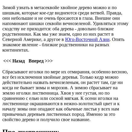
Зимой узнать в метасеквойе хвойное дерево можно и по
шишкам, которые кое-где виднеются среди ветвей. Правда,
они небольшие и не очень бросаются в глаза. Внешне они
напоминают шишки секвойи вечнозеленой. Удивляться этому
сходству не приходится: оба дерева - довольно близкие
родственники. Как мы уже знаем, одно из них растет в
Северной Америке, а другое в
Юго-Восточной Азии
. Опять
знакомое явление - близкие родственники на разных
континентах.
<<< Назад
Вперед >>>
Сбрасывают иголки по мере их отмирания, особенно весною,
все без исключения хвойные деревья. Только кедр можно
действительно назвать вечнозеленым, он растет там, где ни
когда не бывает зимы и морозов. А зимою сбрасывает на
землю иголки лиственница. Хвоя у нее густая, но по
сравнению с елью или сосной мягкая. К осени иголки на
лиственнице окрашиваются в нежно-золотистый цвет и к
началу зимы они опадают как обычные листья у всех нам
привычных деревьев лиственных пород. Именно за это
свойство дерево и получило свое название.
Про лиственницу.