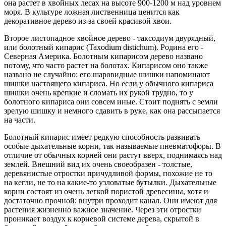
она растет в хвойных лесах на высоте 900-1200 м над уровнем
моря. В культуре ложная лиственница ценится как
декоративное дерево из-за своей красивой хвои.
Второе листопадное хвойное дерево - таксодиум двурядный,
или болотный кипарис (Taxodium distichum). Родина его -
Северная Америка. Болотным кипарисом дерево названо
потому, что часто растет на болотах. Кипарисом оно также
названо не случайно: его шаровидные шишки напоминают
шишки настоящего кипариса. Но если у обычного кипариса
шишки очень крепкие и сломать их рукой трудно, то у
болотного кипариса они совсем иные. Стоит поднять с земли
зрелую шишку и немного сдавить в руке, как она рассыпается
на части.
Болотный кипарис имеет редкую способность развивать
особые дыхательные корни, так называемые пневматофоры. В
отличие от обычных корней они растут вверх, поднимаясь над
землей. Внешний вид их очень своеобразен - толстые,
деревянистые отростки причудливой формы, похожие не то
на кегли, не то на какие-то узловатые бутылки. Дыхательные
корни состоят из очень легкой пористой древесины, хотя и
достаточно прочной; внутри проходит канал. Они имеют для
растения жизненно важное значение. Через эти отростки
проникает воздух к корневой системе дерева, скрытой в