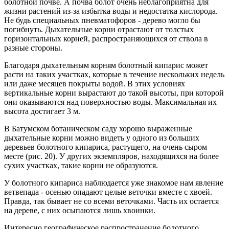
болотной почве. А почва болот очень неблагоприятна для
жизни растений из-за избытка воды и недостатка кислорода.
Не будь специальных пневматофоров - дерево могло бы
погибнуть. Дыхательные корни отрастают от толстых
горизонтальных корней, распространяющихся от ствола в
разные стороны.
Благодаря дыхательным корням болотный кипарис может
расти на таких участках, которые в течение нескольких недель
или даже месяцев покрыты водой. В этих условиях
вертикальные корни вырастают до такой высоты, при которой
они оказываются над поверхностью воды. Максимальная их
высота достигает 3 м.
В Батумском ботаническом саду хорошо выраженные
дыхательные корни можно видеть у одного из больших
деревьев болотного кипариса, растущего, на очень сыром
месте (рис. 20). У других экземпляров, находящихся на более
сухих участках, такие корни не образуются.
У болотного кипариса наблюдается уже знакомое нам явление
ветвепада - осенью опадают целые веточки вместе с хвоей.
Правда, так бывает не со всеми веточками. Часть их остается
на дереве, с них осыпаются лишь хвоинки.
Интересно географическое распространение болотного