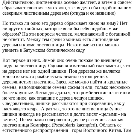
Действительно, лиственница осенью желтеет, а затем и совсем
сбрасывает свою мягкую хвою, т. е. ведет себя подобно нашим
северным лиственным деревьям (откуда и ее название).
Но только ли одно это дерево сбрасывает хвою на зиму? Нет
ли других хвойных, которые вели бы себя подобным же
образом? На эти вопросы человек, малознакомый с ботаникой,
не ответит. Между тем среди хвойных есть листопадные
деревья и кроме лиственницы. Некоторые из них можно
увидеть в Батумском ботаническом саду.
Вот первое из них. Зимой оно очень похоже по внешнему
виду на лиственницу. Однако внимательный глаз заметит, что
на дереве нет ни одной шишки. Под деревом же валяется
много каких-то ромбических немного утолщенных
деревянистых пластинок. Здесь же можно найти и крылатые
семена, напоминающие семена сосны и ели, только несколько
более крупные. Легко догадаться, что ромбические пластинки
не что иное, как опавшие с дерева чешуи шишек.
Следовательно, шишки рассыпаются при созревании, как у
настоящего кедра. А раз так, то это не лиственница (у нее
шишки никогда не рассыпаются и долго висят «целыми» на
ветвях). Перед нами совершенно другое растение - ложная
лиственница Кемпфера (Pseudolarix kaempferi). Область ее
естественного распространения - горы Восточного Китая. Там