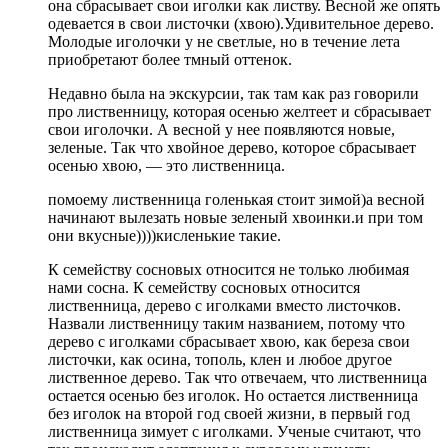
она сбрасывает свои иголки как листву. Весной же опять
одевается в свои листочки (хвою).Удивительное дерево.
Молодые иголочки у не светлые, но в течение лета
приобретают более тмный оттенок.
Недавно была на экскурсии, так там как раз говорили
про лиственницу, которая осенью желтеет и сбрасывает
свои иголочки. А весной у нее появляются новые,
зеленые. Так что хвойное дерево, которое сбрасывает
осенью хвою, — это лиственница.
помоему лиственница голенькая стоит зимой)а весной
начинают вылезать новые зеленый хвоинки.и при том
они вкусные))))кисленькие такие.
К семейству сосновых относится не только любимая
нами сосна. К семейству сосновых относится
лиственница, дерево с иголками вместо листочков.
Назвали лиственницу таким названием, потому что
дерево с иголками сбрасывает хвою, как береза свои
листочки, как осина, тополь, клен и любое другое
лиственное дерево. Так что отвечаем, что лиственница
остается осенью без иголок. Но остается лиственница
без иголок на второй год своей жизни, в первый год
лиственница зимует с иголками. Ученые считают, что