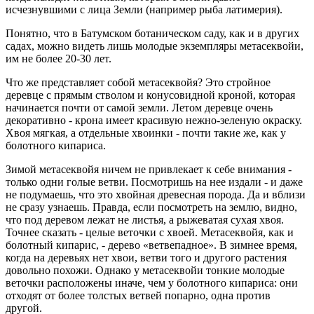
исчезнувшими с лица Земли (например рыба латимерия).
Понятно, что в Батумском ботаническом саду, как и в других
садах, можно видеть лишь молодые экземпляры метасеквойи,
им не более 20-30 лет.
Что же представляет собой метасеквойя? Это стройное
деревце с прямым стволом и конусовидной кроной, которая
начинается почти от самой земли. Летом деревце очень
декоративно - крона имеет красивую нежно-зеленую окраску.
Хвоя мягкая, а отдельные хвоинки - почти такие же, как у
болотного кипариса.
Зимой метасеквойя ничем не привлекает к себе внимания -
только одни голые ветви. Посмотришь на нее издали - и даже
не подумаешь, что это хвойная древесная порода. Да и вблизи
не сразу узнаешь. Правда, если посмотреть на землю, видно,
что под деревом лежат не листья, а рыжеватая сухая хвоя.
Точнее сказать - целые веточки с хвоей. Метасеквойя, как и
болотный кипарис, - дерево «ветвепадное». В зимнее время,
когда на деревьях нет хвои, ветви того и другого растения
довольно похожи. Однако у метасеквойи тонкие молодые
веточки расположены иначе, чем у болотного кипариса: они
отходят от более толстых ветвей попарно, одна против
другой.