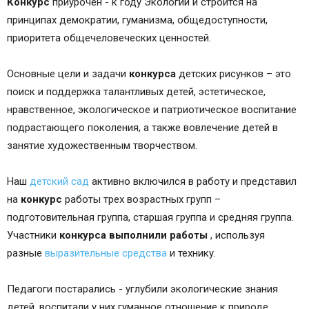
Конкурс
приурочен - к году Экологии и строится на
принципах демократии, гуманизма, общедоступности,
приоритета общечеловеческих ценностей.
Основные цели и задачи
конкурса
детских рисунков – это
поиск и поддержка талантливых детей, эстетическое,
нравственное, экологическое и патриотическое воспитание
подрастающего поколения, а также вовлечение детей в
занятие художественным творчеством.
Наш
детский сад
активно включился в работу и представил
на
конкурс
работы трех возрастных групп –
подготовительная группа, старшая группа и средняя группа.
Участники
конкурса выполнили работы
, используя
разные
выразительные средства
и технику.
Педагоги постарались - углубили экологические знания
детей, воспитали у них гуманное отношение к природе,