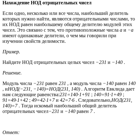
Нахождение НОД отрицательных чисел
Если одно, несколько или все числа, наибольший делитель
которых нужно найти, являются отрицательными числами, то
их НОД равен наибольшему общему делителю модулей этих
чисел. Это связано с тем, что противоположные числа
a
и
−a
имеют одинаковые делители, о чем мы говорили при
изучении свойств делимости.
Пример.
Найдите НОД отрицательных целых чисел
−231
и
−140
.
Решение.
Модуль числа
−231
равен
231
, а модуль числа
−140
равен
140
, и
НОД(−231, −140)=НОД(231, 140)
. Алгоритм Евклида дает
нам следующие равенства:
231=140·1+91
;
140=91·1+49
;
91=49·1+42
;
49=42·1+7
и
42=7·6
. Следовательно,
НОД(231,
140)=7
. Тогда искомый наибольший общий делитель
отрицательных чисел
−231
и
−140
равен
7
.
Ответ: