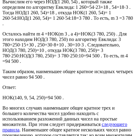
Вычислим его через НОД(1 260, 54) , который также
определим по алгоритму Евклида: 1 260=54·23+18 , 54=18·3 .
Тогда НОД(1 260, 54)=18 , откуда НОК(1 260, 54)= 1
260·54:НОД(1 260, 54)= 1 260·54:18=3 780 . То есть, m 3 =3 780
.
Осталось найти
m 4 =НОК(m 3 , a 4)=НОК(3 780, 250)
. Для
этого находим НОД(3 780, 250) по алгоритму Евклида: 3
780=250·15+30 , 250=30·8+10 , 30=10·3 . Следовательно,
НОД(3 780, 250)=10 , откуда НОК(3 780, 250)=
3
780·250:НОД(3 780, 250)=
3 780·250:10=94 500 . То есть, m 4
=94 500 .
Таким образом, наименьшее общее кратное исходных четырех
чисел равно 94 500 .
Ответ:
НОК(140, 9, 54, 250)=94 500 .
Во многих случаях наименьшее общее кратное трех и
большего количества чисел удобно находить с
использованием разложений данных чисел на простые
множители. При этом следует придерживаться
следующего
правила
. Наименьшее общее кратное нескольких чисел равно
произведению, которое составляется так: ко всем множителям