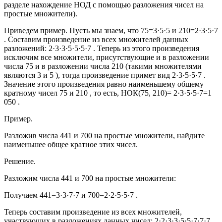
разделе нахождение НОД с помощью разложения чисел на
простые множители).
Приведем пример. Пусть мы знаем, что 75=3·5·5 и 210=2·3·5·7
. Составим произведение из всех множителей данных
разложений: 2·3·3·5·5·5·7 . Теперь из этого произведения
исключим все множители, присутствующие и в разложении
числа 75 и в разложении числа 210 (такими множителями
являются 3 и 5 ), тогда произведение примет вид 2·3·5·5·7 .
Значение этого произведения равно наименьшему общему
кратному чисел 75 и 210 , то есть,
НОК(75, 210)= 2·3·5·5·7=1
050
.
Пример.
Разложив числа 441 и 700 на простые множители, найдите
наименьшее общее кратное этих чисел.
Решение.
Разложим числа 441 и 700 на простые множители:
Получаем 441=3·3·7·7 и 700=2·2·5·5·7 .
Теперь составим произведение из всех множителей,
участвующих в разложениях данных чисел: 2·2·3·3·5·5·7·7·7 .