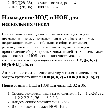
НОД(28, 36), как уже известно, равен 4
НОК(28, 36) = 1008 / 4 = 252 .
Нахождение НОД и НОК для
нескольких чисел
Наибольший общий делитель можно находить и для
нескольких чисел, а не только для двух. Для этого числа,
подлежащие поиску наибольшего общего делителя,
раскладывают на простые множители, затем находят
произведение общих простых множителей этих чисел. Также
для нахождение НОД нескольких чисел можно
воспользоваться следующим соотношением:
НОД(a, b, c) =
НОД(НОД(a, b), c)
.
Аналогичное соотношение действует и для наименьшего
общего кратного чисел:
НОК(a, b, c) = НОК(НОК(a, b), c)
Пример:
найти НОД и НОК для чисел 12, 32 и 36.
Cперва разложим числа на множители: 12 = 1·2·2·3 , 32
= 1·2·2·2·2·2 , 36 = 1·2·2·3·3 .
Найдём обшие множители: 1, 2 и 2 .
Их произведение даст НОД: 1·2·2 = 4