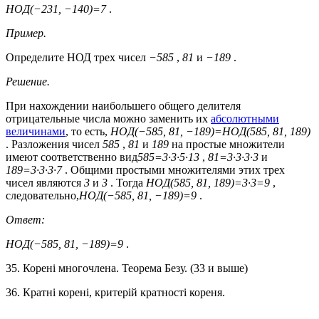
НОД(−231, −140)=7
.
Пример.
Определите НОД трех чисел
−585
,
81
и
−189
.
Решение.
При нахождении наибольшего общего делителя
отрицательные числа можно заменить их
абсолютными
величинами
, то есть,
НОД(−585, 81, −189)=НОД(585, 81, 189)
. Разложения чисел
585
,
81
и
189
на простые множители
имеют соответственно вид
585=3·3·5·13
,
81=3·3·3·3
и
189=3·3·3·7
. Общими простыми множителями этих трех
чисел являются
3
и
3
. Тогда
НОД(585, 81, 189)=3·3=9
,
следовательно,
НОД(−585, 81, −189)=9
.
Ответ:
НОД(−585, 81, −189)=9
.
35. Корені многочлена. Теорема Безу. (33 и выше)
36. Кратні корені, критерій кратності кореня.