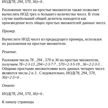
НОД(78, 294, 570, 36)=6
.
Разложение чисел на простые множители также позволяет
вычислять НОД трех и большего количества чисел. В этом
случае наибольший общий делитель находится как
произведение всех общих простых множителей данных чисел.
Пример.
Вычислите НОД чисел из предыдущего примера, используя
их разложения на простые множители.
Решение.
Разложим числа
78
,
294
,
570
и
36
на простые множители,
получаем
78=2·3·13
,
294=2·3·7·7
,
570=2·3·5·19
,
36=2·2·3·3
.
Общими простыми множителями всех данных четырех чисел
являются числа
2
и
3
. Следовательно,
НОД(78, 294, 570,
36)=2·3=6
.
Ответ:
НОД(78, 294, 570, 36)=6
.
К началу страницы