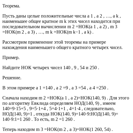
Теорема.
Пусть даны целые положительные числа a 1 , a 2 , …, a k ,
наименьшее общее кратное m k этих чисел находится при
последовательном вычислении m 2 =НОК(a 1 , a 2) , m 3
=НОК(m 2 , a 3) , …, m k =НОК(m k−1 , a k) .
Рассмотрим применение этой теоремы на примере
нахождения наименьшего общего кратного четырех чисел.
Пример.
Найдите НОК четырех чисел 140 , 9 , 54 и 250 .
Решение.
В этом примере a 1 =140 , a 2 =9 , a 3 =54 , a 4 =250 .
Сначала находим
m 2 =НОК(a 1 , a 2)=НОК(140, 9)
. Для этого
по алгоритму Евклида определяем НОД(140, 9) , имеем
140=9·15+5 , 9=5·1+4 , 5=4·1+1 , 4=1·4 , следовательно,
НОД(140, 9)=1 , откуда
НОК(140, 9)=140·9:НОД(140, 9)=
140·9:1=1 260 . То есть, m 2 =1 260 .
Теперь находим
m 3 =НОК(m 2 , a 3)=НОК(1 260, 54)
.