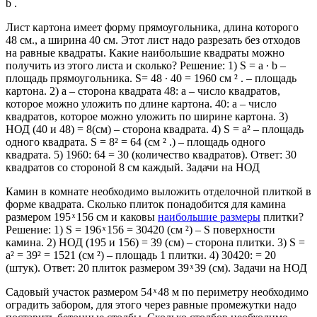
b .
Лист картона имеет форму прямоугольника, длина которого
48 см., а ширина 40 см. Этот лист надо разрезать без отходов
на равные квадраты. Какие наибольшие квадраты можно
получить из этого листа и сколько? Решение: 1) S = a ∙ b –
площадь прямоугольника. S= 48 ∙ 40 = 1960 см ² . – площадь
картона. 2) a – сторона квадрата 48: a – число квадратов,
которое можно уложить по длине картона. 40: а – число
квадратов, которое можно уложить по ширине картона. 3)
НОД (40 и 48) = 8(см) – сторона квадрата. 4) S = a² – площадь
одного квадрата. S = 8² = 64 (см ² .) – площадь одного
квадрата. 5) 1960: 64 = 30 (количество квадратов). Ответ: 30
квадратов со стороной 8 см каждый. Задачи на НОД
Камин в комнате необходимо выложить отделочной плиткой в
форме квадрата. Сколько плиток понадобится для камина
размером 195 ͯ 156 см и каковы
наибольшие размеры
плитки?
Решение: 1) S = 196 ͯ 156 = 30420 (см ²) – S поверхности
камина. 2) НОД (195 и 156) = 39 (см) – сторона плитки. 3) S =
a² = 39² = 1521 (см ²) – площадь 1 плитки. 4) 30420: = 20
(штук). Ответ: 20 плиток размером 39 ͯ 39 (см). Задачи на НОД
Садовый участок размером 54 ͯ 48 м по периметру необходимо
оградить забором, для этого через равные промежутки надо