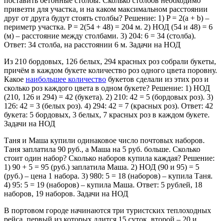
поставить бетонные столбы. Сколько столбов необходимо
привезти для участка, и на каком максимальном расстоянии
друг от друга будут стоять столбы? Решение: 1) P = 2(a + b) –
периметр участка. P = 2(54 + 48) = 204 м. 2) НОД (54 и 48) = 6
(м) – расстояние между столбами. 3) 204: 6 = 34 (столба).
Ответ: 34 столба, на расстоянии 6 м. Задачи на НОД
Из 210 бордовых, 126 белых, 294 красных роз собрали букеты,
причём в каждом букете количество роз одного цвета поровну.
Какое
наибольшее количество
букетов сделали из этих роз и
сколько роз каждого цвета в одном букете? Решение: 1) НОД
(210, 126 и 294) = 42 (букета). 2) 210: 42 = 5 (бордовых роз). 3)
126: 42 = 3 (белых роз). 4) 294: 42 = 7 (красных роз). Ответ: 42
букета: 5 бордовых, 3 белых, 7 красных роз в каждом букете.
Задачи на НОД
Таня и Маша купили одинаковое число почтовых наборов.
Таня заплатила 90 руб., а Маша на 5 руб. больше. Сколько
стоит один набор? Сколько наборов купила каждая? Решение:
1) 90 + 5 = 95 (руб.) заплатила Маша. 2) НОД (90 и 95) = 5
(руб.) – цена 1 набора. 3) 980: 5 = 18 (наборов) – купила Таня.
4) 95: 5 = 19 (наборов) – купила Маша. Ответ: 5 рублей, 18
наборов, 19 наборов. Задачи на НОД
В портовом городе начинаются три туристских теплоходных
рейса, первый из которых длится 15 суток, второй – 20 и