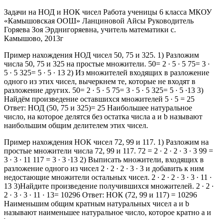
Задачи на НОД и НОК чисел Работа ученицы 6 класса МКОУ
«Камышовская ООШ» Ланциновой Айсы Руководитель
Горяева Зоя Эрднигоряевна, учитель математики с.
Камышово, 2013г
Пример нахождения НОД чисел 50, 75 и 325. 1) Разложим
числа 50, 75 и 325 на простые множители. 50= 2 ∙ 5 ∙ 5 75= 3 ∙
5 ∙ 5 325= 5 ∙ 5 ∙ 13 2) Из множителей входящих в разложение
одного из этих чисел, вычеркнем те, которые не входят в
разложение других. 50= 2 ∙ 5 ∙ 5 75= 3 ∙ 5 ∙ 5 325= 5 ∙ 5 ∙13 3)
Найдём произведение оставшихся множителей 5 ∙ 5 = 25
Ответ: НОД (50, 75 и 325)= 25 Наибольшее натуральное
число, на которое делятся без остатка числа a и b называют
наибольшим общим делителем этих чисел.
Пример нахождения НОК чисел 72, 99 и 117. 1) Разложим на
простые множители числа 72, 99 и 117. 72 = 2 ∙ 2 ∙ 2 ∙ 3 ∙ 3 99 =
3 ∙ 3 ∙ 11 117 = 3 ∙ 3 ∙13 2) Выписать множители, входящих в
разложение одного из чисел 2 ∙ 2 ∙ 2 ∙ 3 ∙ 3 и добавить к ним
недостающие множители остальных чисел. 2 ∙ 2 ∙ 2 ∙ 3 ∙ 3 ∙ 11 ∙
13 3)Найдите произведение получившихся множителей. 2 ∙ 2 ∙
2 ∙ 3 ∙ 3 ∙ 11 ∙ 13= 10296 Ответ: НОК (72, 99 и 117) = 10296
Наименьшим общим кратным натуральных чисел a и b
называют наименьшее натуральное число, которое кратно a и