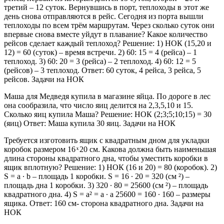
третий – 12 суток. Вернувшись в порт, теплоходы в этот же
день снова отправляются в рейс. Сегодня из порта вышли
теплоходы по всем трём маршрутам. Через сколько суток они
впервые снова вместе уйдут в плавание? Какое количество
рейсов сделает каждый теплоход? Решение: 1) НОК (15,20 и
12) = 60 (суток) – время встречи. 2) 60: 15 = 4 (рейса) – 1
теплоход. 3) 60: 20 = 3 (рейса) – 2 теплоход. 4) 60: 12 = 5
(рейсов) – 3 теплоход. Ответ: 60 суток, 4 рейса, 3 рейса, 5
рейсов. Задачи на НОК
Маша для Медведя купила в магазине яйца. По дороге в лес
она сообразила, что число яиц делится на 2,3,5,10 и 15.
Сколько яиц купила Маша? Решение: НОК (2;3;5;10;15) = 30
(яиц) Ответ: Маша купила 30 яиц. Задачи на НОК
Требуется изготовить ящик с квадратным дном для укладки
коробок размером 16 ͯ 20 см. Какова должна быть наименьшая
длина стороны квадратного дна, чтобы уместить коробки в
ящик вплотную? Решение: 1) НОК (16 и 20) = 80 (коробок). 2)
S = a ∙ b – площадь 1 коробки. S = 16 ∙ 20 = 320 (см ²) –
площадь дна 1 коробки. 3) 320 ∙ 80 = 25600 (см ²) – площадь
квадратного дна. 4) S = а² = а ∙ а 25600 = 160 ∙ 160 – размеры
ящика. Ответ: 160 см- сторона квадратного дна. Задачи на
НОК