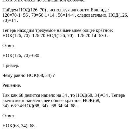
Найдем НОД(126, 70) , используя алгоритм Евклида:
126=70·1+56 , 70=56·1+14 , 56=14·4 , следовательно, НОД(126,
70)=14 .
Теперь находим требуемое наименьшее общее кратное:
НОК(126, 70)=126·70:НОД(126, 70)=
126·70:14=630 .
Ответ:
НОК(126, 70)=630 .
Пример.
Чему равно НОК(68, 34) ?
Решение.
Так как
68 делится нацело на 34 , то НОД(68, 34)=34 . Теперь
вычисляем наименьшее общее кратное:
НОК(68,
34)=68·34:НОД(68, 34)=
68·34:34=68 .
Ответ:
НОК(68, 34)=68 .