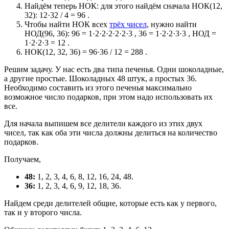
Найдём теперь НОК: для этого найдём сначала НОК(12,
32): 12·32 / 4 = 96 .
Чтобы найти НОК всех
трёх чисел
, нужно найти
НОД(96, 36): 96 = 1·2·2·2·2·2·3 , 36 = 1·2·2·3·3 , НОД =
1·2·2·3 = 12 .
НОК(12, 32, 36) = 96·36 / 12 = 288 .
Решим задачу. У нас есть два типа печенья. Одни шоколадные,
а другие простые. Шоколадных 48 штук, а простых 36.
Необходимо составить из этого печенья максимально
возможное число подарков, при этом надо использовать их
все.
Для начала выпишем все делители каждого из этих двух
чисел, так как оба эти числа должны делиться на количество
подарков.
Получаем,
48:
1, 2, 3, 4, 6, 8, 12, 16, 24, 48.
36:
1, 2, 3, 4, 6, 9, 12, 18, 36.
Найдем среди делителей общие, которые есть как у первого,
так и у второго числа.