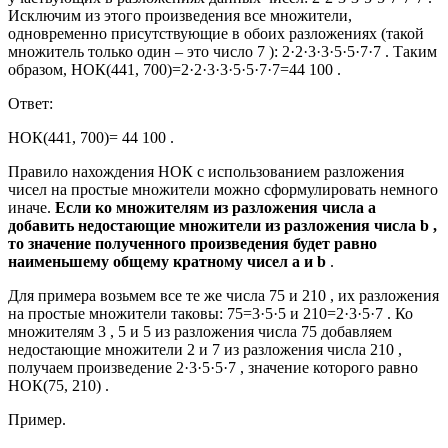
Исключим из этого произведения все множители,
одновременно присутствующие в обоих разложениях (такой
множитель только один – это число 7 ): 2·2·3·3·5·5·7·7 . Таким
образом,
НОК(441, 700)=2·2·3·3·5·5·7·7=44 100
.
Ответ:
НОК(441, 700)= 44 100 .
Правило нахождения НОК с использованием разложения
чисел на простые множители можно сформулировать немного
иначе.
Если ко множителям из разложения числа a
добавить недостающие множители из разложения числа b ,
то значение полученного произведения будет равно
наименьшему общему кратному чисел a и b
.
Для примера возьмем все те же числа 75 и 210 , их разложения
на простые множители таковы: 75=3·5·5 и 210=2·3·5·7 . Ко
множителям 3 , 5 и 5 из разложения числа 75 добавляем
недостающие множители 2 и 7 из разложения числа 210 ,
получаем произведение 2·3·5·5·7 , значение которого равно
НОК(75, 210) .
Пример.