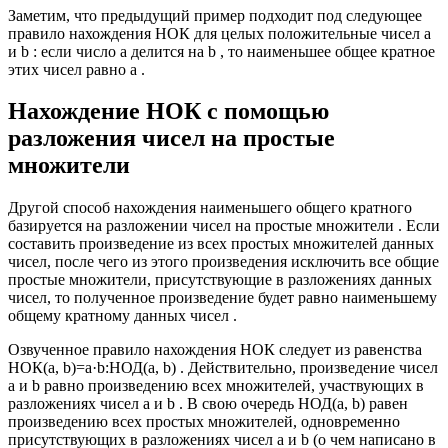
Заметим, что предыдущий пример подходит под следующее
правило нахождения НОК для целых положительные чисел a
и b : если число a делится на b , то наименьшее общее кратное
этих чисел равно a .
Нахождение НОК с помощью
разложения чисел на простые
множители
Другой способ нахождения наименьшего общего кратного
базируется на разложении чисел на простые множители . Если
составить произведение из всех простых множителей данных
чисел, после чего из этого произведения исключить все общие
простые множители, присутствующие в разложениях данных
чисел, то полученное произведение будет равно наименьшему
общему кратному данных чисел .
Озвученное правило нахождения НОК следует из равенства
НОК(a, b)=a·b:НОД(a, b)
. Действительно, произведение чисел
a и b равно произведению всех множителей, участвующих в
разложениях чисел a и b . В свою очередь НОД(a, b) равен
произведению всех простых множителей, одновременно
присутствующих в разложениях чисел a и b (о чем написано в