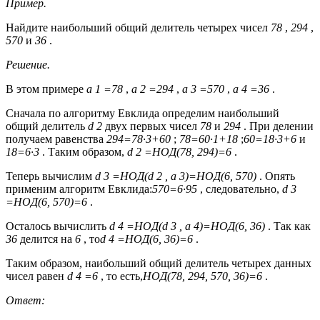
Пример.
Найдите наибольший общий делитель четырех чисел
78
,
294
,
570
и
36
.
Решение.
В этом примере
a 1 =78
,
a 2 =294
,
a 3 =570
,
a 4 =36
.
Сначала по алгоритму Евклида определим наибольший
общий делитель
d 2
двух первых чисел
78
и
294
. При делении
получаем равенства
294=78·3+60
;
78=60·1+18
;
60=18·3+6
и
18=6·3
. Таким образом,
d 2 =НОД(78, 294)=6
.
Теперь вычислим
d 3 =НОД(d 2 , a 3)=НОД(6, 570)
. Опять
применим алгоритм Евклида:
570=6·95
, следовательно,
d 3
=НОД(6, 570)=6
.
Осталось вычислить
d 4 =НОД(d 3 , a 4)=НОД(6, 36)
. Так как
36
делится на
6
, то
d 4 =НОД(6, 36)=6
.
Таким образом, наибольший общий делитель четырех данных
чисел равен
d 4 =6
, то есть,
НОД(78, 294, 570, 36)=6
.
Ответ: