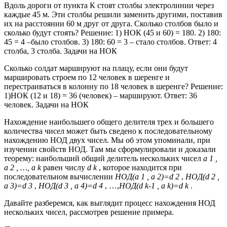
Вдоль дороги от пункта К стоят столбы электролинии через
каждые 45 м. Эти столбы решили заменить другими, поставив
их на расстоянии 60 м друг от друга. Сколько столбов было и
сколько будут стоять? Решение: 1) НОК (45 и 60) = 180. 2) 180:
45 = 4 –было столбов. 3) 180: 60 = 3 – стало столбов. Ответ: 4
столба, 3 столба. Задачи на НОК
Сколько солдат маршируют на плацу, если они будут
маршировать строем по 12 человек в шеренге и
перестраиваться в колонну по 18 человек в шеренге? Решение:
1)НОК (12 и 18) = 36 (человек) – маршируют. Ответ: 36
человек. Задачи на НОК
Нахождение наибольшего общего делителя трех и большего
количества чисел может быть сведено к последовательному
нахождению НОД двух чисел. Мы об этом упоминали, при
изучении свойств НОД. Там мы сформулировали и доказали
теорему: наибольший общий делитель нескольких чисел
a 1 ,
a 2 , …, a k
равен числу
d k
, которое находится при
последовательном вычислении
НОД(a 1 , a 2)=d 2
,
НОД(d 2 ,
a 3)=d 3
,
НОД(d 3 , a 4)=d 4
, …,
НОД(d k-1 , a k)=d k
.
Давайте разберемся, как выглядит процесс нахождения НОД
нескольких чисел, рассмотрев решение примера.