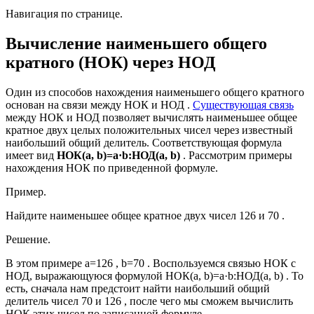
Навигация по странице.
Вычисление наименьшего общего
кратного (НОК) через НОД
Один из способов нахождения наименьшего общего кратного
основан на связи между НОК и НОД .
Существующая связь
между НОК и НОД позволяет вычислять наименьшее общее
кратное двух целых положительных чисел через известный
наибольший общий делитель. Соответствующая формула
имеет вид
НОК(a, b)=a·b:НОД(a, b)
. Рассмотрим примеры
нахождения НОК по приведенной формуле.
Пример.
Найдите наименьшее общее кратное двух чисел 126 и 70 .
Решение.
В этом примере a=126 , b=70 . Воспользуемся связью НОК с
НОД, выражающуюся формулой
НОК(a, b)=a·b:НОД(a, b)
. То
есть, сначала нам предстоит найти наибольший общий
делитель чисел 70 и 126 , после чего мы сможем вычислить
НОК этих чисел по записанной формуле.