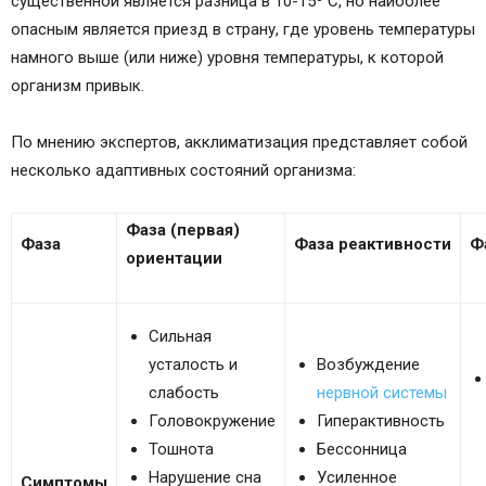
существенной является разница в 10-15º С, но наиболее
опасным является приезд в страну, где уровень температуры
намного выше (или ниже) уровня температуры, к которой
организм привык.
По мнению экспертов, акклиматизация представляет собой
несколько адаптивных состояний организма:
Фаза (первая)
Фаза
Фаза реактивности
Ф
ориентации
Сильная
усталость и
Возбуждение
слабость
нервной системы
Головокружение
Гиперактивность
Тошнота
Бессонница
Нарушение сна
Усиленное
Симптомы