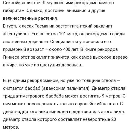
Секвойи являются безусловными рекордсменами по
габаритам. Однако, достойны внимания и другие
величественные растения.
В густых лесах Тасмании растет гигантский эвкалипт
«Центурион». Его высотоа 101 метр, он рекордсмен среди
лиственных деревьев. Специалисты установили его
примерный возраст – около 400 лет. В Книге рекордов
Гиннеса этот эвкалипт значится как самое высокое дерево
в мире, но уже из цветущих деревьев.
Еще одним рекордсменом, но уже по толщине ствола —
считается баобаб (адансония пальчатая). Диаметр ствола
тридцатиметрового баобаба может достигать 9 метров. С
ним может посоперничать только европейский каштан. С
девятнадцатого века известен представитель этого вида,
диаметр ствола которого составляет невероятные 20
метров.